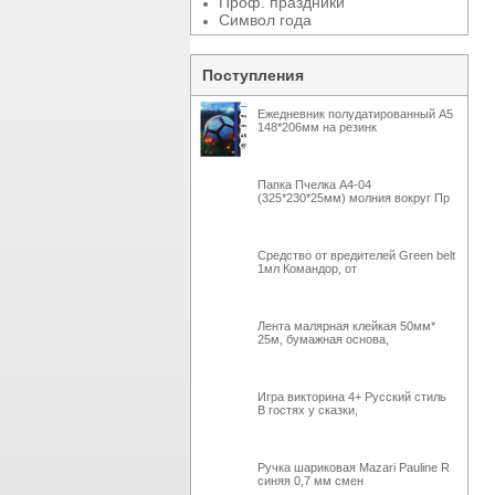
Проф. праздники
Символ года
Поступления
Ежедневник полудатированный А5
148*206мм на резинк
Папка Пчелка А4-04
(325*230*25мм) молния вокруг Пр
Средство от вредителей Green belt
1мл Командор, от
Лента малярная клейкая 50мм*
25м, бумажная основа,
Игра викторина 4+ Русский стиль
В гостях у сказки,
Ручка шариковая Mazari Pauline R
синяя 0,7 мм смен