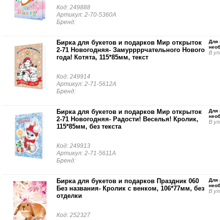
Код: 249888
Артикул: 2-70-5360А
Бренд:
Бирка для букетов и подарков Мир открыток
Для 
нео
2-71 Новогодняя- Замуррррчательного Нового
В уп
года! Котята, 115*85мм, текст
Код: 249914
Артикул: 2-71-5612А
Бренд:
Бирка для букетов и подарков Мир открыток
Для 
нео
2-71 Новогодняя- Радости! Веселья! Кролик,
В уп
115*85мм, без текста
Код: 249913
Артикул: 2-71-5611А
Бренд:
Бирка для букетов и подарков Праздник 060
Для 
нео
Без названия- Кролик с венком, 106*77мм, без
В уп
отделки
Код: 252327