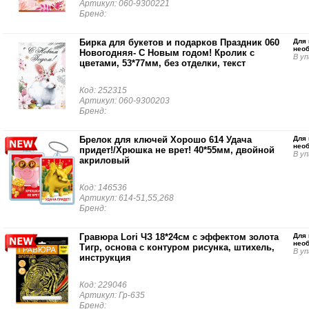
Артикул: 060-9300221
Бренд:
Бирка для букетов и подарков Праздник 060
Для 
нео
Новогодняя- С Новым годом! Кролик с
В уп
цветами, 53*77мм, без отделки, текст
Код: 252315
Артикул: 060-9300203
Бренд:
Брелок для ключей Хорошо 614 Удача
Для 
нео
придет!/Хрюшка не врет! 40*55мм, двойной
В уп
акриловый
Код: 146536
Артикул: 614-51,55,268
Бренд:
Гравюра Lori ЧЗ 18*24см с эффектом золота
Для 
нео
Тигр, основа с контуром рисунка, штихель,
В уп
инструкция
Код: 229046
Артикул: Гр-635
Бренд: