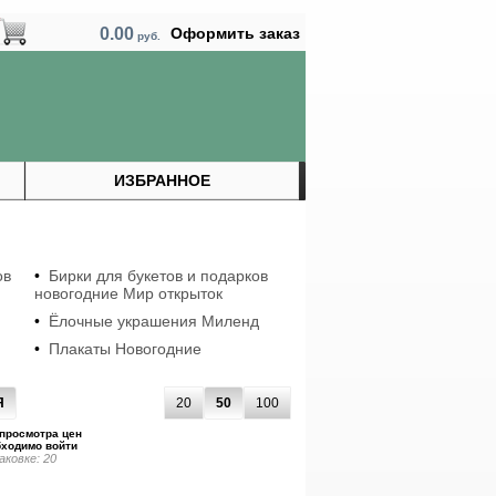
0.00
Оформить заказ
руб.
ИЗБРАННОЕ
ов
•
Бирки для букетов и подарков
новогодние Мир открыток
•
Ёлочные украшения Миленд
•
Плакаты Новогодние
Я
20
50
100
просмотра цен
бходимо войти
аковке: 20