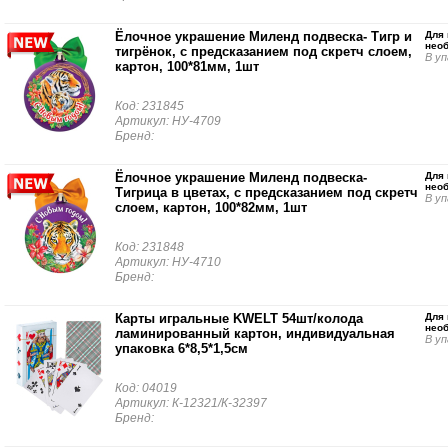
Ёлочное украшение Миленд подвеска- Тигр и
Для 
нео
тигрёнок, с предсказанием под скретч слоем,
В уп
картон, 100*81мм, 1шт
Код: 231845
Артикул: НУ-4709
Бренд:
Ёлочное украшение Миленд подвеска-
Для 
нео
Тигрица в цветах, с предсказанием под скретч
В уп
слоем, картон, 100*82мм, 1шт
Код: 231848
Артикул: НУ-4710
Бренд:
Карты игральные KWELT 54шт/колода
Для 
нео
ламинированный картон, индивидуальная
В уп
упаковка 6*8,5*1,5см
Код: 04019
Артикул: К-12321/К-32397
Бренд: