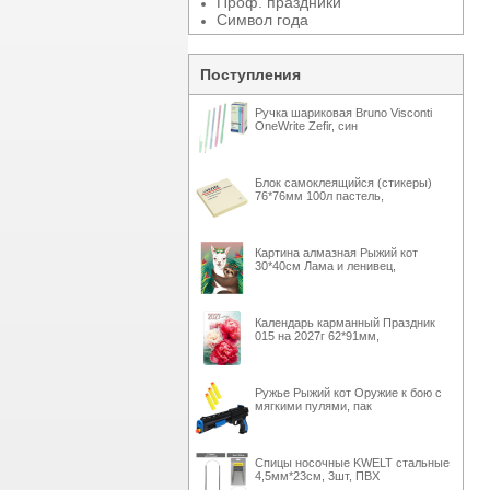
Проф. праздники
Символ года
Поступления
Ручка шариковая Bruno Visconti
OneWrite Zefir, син
Блок самоклеящийся (стикеры)
76*76мм 100л пастель,
Картина алмазная Рыжий кот
30*40см Лама и ленивец,
Календарь карманный Праздник
015 на 2027г 62*91мм,
Ружье Рыжий кот Оружие к бою с
мягкими пулями, пак
Спицы носочные KWELT стальные
4,5мм*23см, 3шт, ПВХ