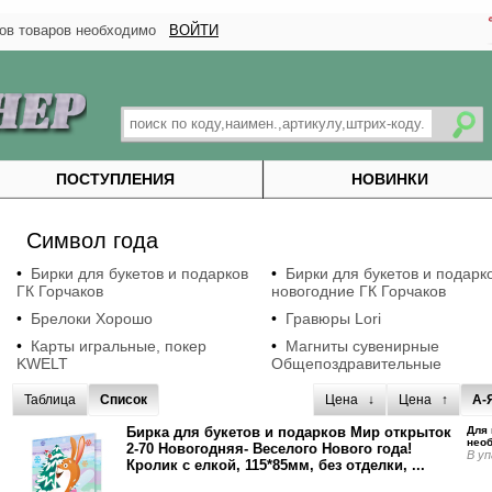
тков товаров необходимо
ВОЙТИ
ПОСТУПЛЕНИЯ
НОВИНКИ
Символ года
•
Бирки для букетов и подарков
•
Бирки для букетов и подарк
ГК Горчаков
новогодние ГК Горчаков
•
Брелоки Хорошо
•
Гравюры Lori
•
Карты игральные, покер
•
Магниты сувенирные
KWELT
Общепоздравительные
Таблица
Список
Ценa ↓
Цена ↑
А-
Бирка для букетов и подарков Мир открыток
Для 
нео
2-70 Новогодняя- Веселого Нового года!
В уп
Кролик с елкой, 115*85мм, без отделки, ...