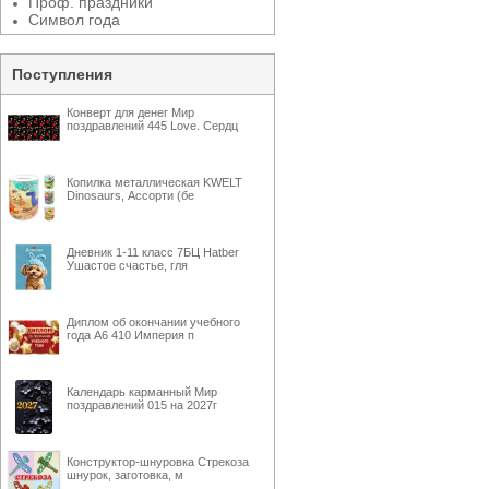
Проф. праздники
Символ года
Поступления
Конверт для денег Мир
поздравлений 445 Love. Сердц
Копилка металлическая KWELT
Dinosaurs, Ассорти (бе
Дневник 1-11 класс 7БЦ Hatber
Ушастое счастье, гля
Диплом об окончании учебного
года А6 410 Империя п
Календарь карманный Мир
поздравлений 015 на 2027г
Конструктор-шнуровка Стрекоза
шнурок, заготовка, м