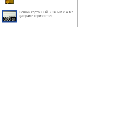
Ценник картонный 55*40мм с 4-мя
цифрами горизонтал