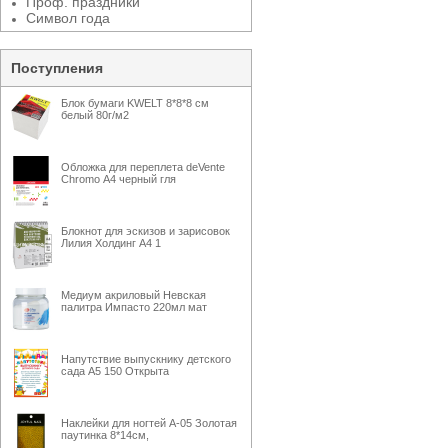
Проф. праздники
Символ года
Поступления
Блок бумаги KWELT 8*8*8 см
белый 80г/м2
Обложка для переплета deVente
Chromo А4 черный гля
Блокнот для эскизов и зарисовок
Лилия Холдинг А4 1
Медиум акриловый Невская
палитра Импасто 220мл мат
Напутствие выпускнику детского
сада А5 150 Открыта
Наклейки для ногтей А-05 Золотая
паутинка 8*14см,