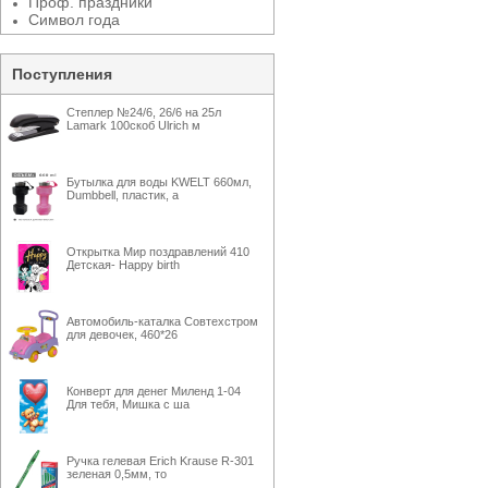
Проф. праздники
Символ года
Поступления
Степлер №24/6, 26/6 на 25л
Lamark 100скоб Ulrich м
Бутылка для воды KWELT 660мл,
Dumbbell, пластик, а
Открытка Мир поздравлений 410
Детская- Happy birth
Автомобиль-каталка Совтехстром
для девочек, 460*26
Конверт для денег Миленд 1-04
Для тебя, Мишка с ша
Ручка гелевая Erich Krause R-301
зеленая 0,5мм, то