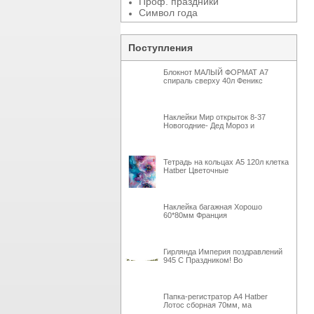
Проф. праздники
Символ года
Поступления
Блокнот МАЛЫЙ ФОРМАТ А7
спираль сверху 40л Феникс
Наклейки Мир открыток 8-37
Новогодние- Дед Мороз и
Тетрадь на кольцах А5 120л клетка
Hatber Цветочные
Наклейка багажная Хорошо
60*80мм Франция
Гирлянда Империя поздравлений
945 С Праздником! Во
Папка-регистратор А4 Hatber
Лотос сборная 70мм, ма