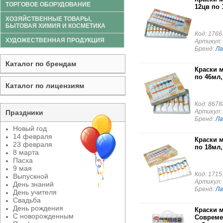
ТОРГОВОЕ ОБОРУДОВАНИЕ
12цв по 
ХОЗЯЙСТВЕННЫЕ ТОВАРЫ,
БЫТОВАЯ ХИМИЯ И КОСМЕТИКА
Код: 1766
ХУДОЖЕСТВЕННАЯ ПРОДУКЦИЯ
Артикул:
Бренд:
Ла
Каталог по брендам
Краски 
по 46мл,
Каталог по лицензиям
Код: 8678
Артикул:
Праздники
Бренд:
Ла
Новый год
14 февраля
Краски 
23 февраля
по 18мл,
8 марта
Пасха
9 мая
Код: 1715
Выпускной
Артикул:
День знаний
Бренд:
Ла
День учителя
Свадьба
День рождения
Краски 
С новорожденным
Совреме