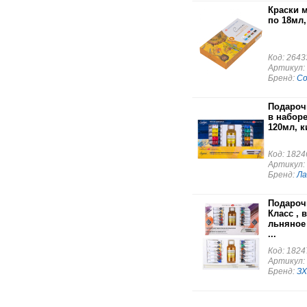
Краски 
по 18мл,
Код: 2643
Артикул:
Бренд:
С
Подароч
в наборе
120мл, к
Код: 1824
Артикул:
Бренд:
Ла
Подароч
Класс , 
льняное
...
Код: 1824
Артикул:
Бренд:
ЗХ