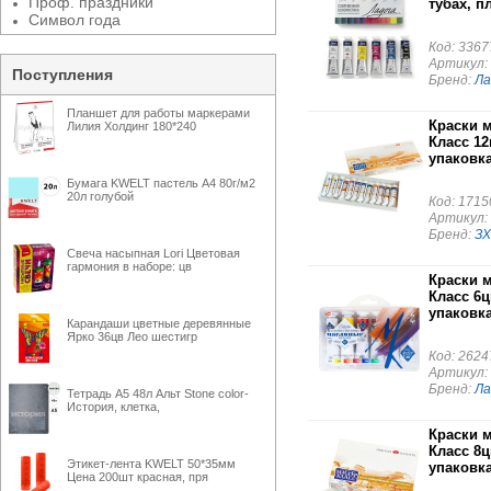
Проф. праздники
тубах, п
Символ года
Код: 3367
Артикул:
Поступления
Бренд:
Ла
Планшет для работы маркерами
Краски 
Лилия Холдинг 180*240
Класс 12
упаковк
Бумага KWELT пастель А4 80г/м2
20л голубой
Код: 1715
Артикул:
Бренд:
ЗХ
Свеча насыпная Lori Цветовая
гармония в наборе: цв
Краски 
Класс 6ц
упаковк
Карандаши цветные деревянные
Ярко 36цв Лео шестигр
Код: 2624
Артикул:
Бренд:
Ла
Тетрадь А5 48л Альт Stone color-
История, клетка,
Краски 
Класс 8ц
Этикет-лента KWELT 50*35мм
упаковк
Цена 200шт красная, пря