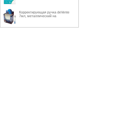
Корректирующая ручка deVente
7мл, металлический на