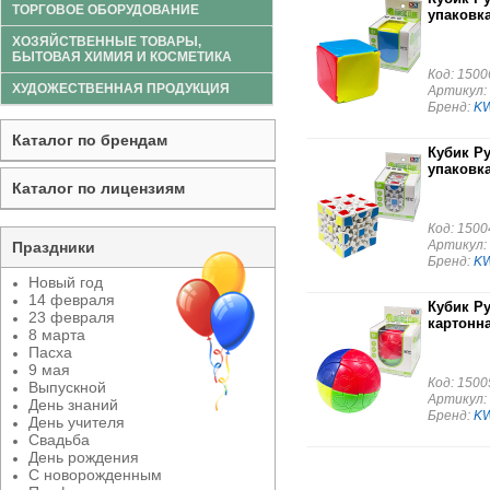
ТОРГОВОЕ ОБОРУДОВАНИЕ
упаковка
ХОЗЯЙСТВЕННЫЕ ТОВАРЫ,
БЫТОВАЯ ХИМИЯ И КОСМЕТИКА
Код: 1500
ХУДОЖЕСТВЕННАЯ ПРОДУКЦИЯ
Артикул:
Бренд:
K
Каталог по брендам
Кубик Ру
упаковка
Каталог по лицензиям
Код: 1500
Артикул:
Праздники
Бренд:
K
Новый год
14 февраля
Кубик Ру
23 февраля
картонна
8 марта
Пасха
9 мая
Код: 1500
Выпускной
Артикул:
День знаний
Бренд:
K
День учителя
Свадьба
День рождения
С новорожденным