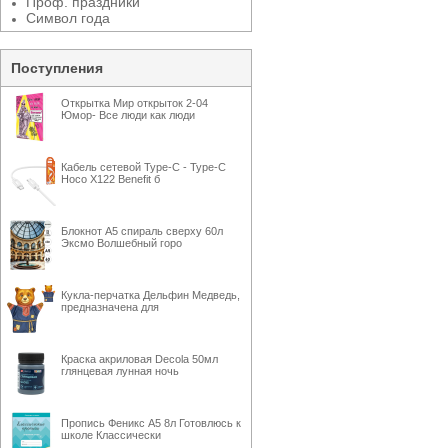
Проф. праздники
Символ года
Поступления
Открытка Мир открыток 2-04
Юмор- Все люди как люди
Кабель сетевой Type-C - Type-C
Hoco X122 Benefit б
Блокнот А5 спираль сверху 60л
Эксмо Волшебный горо
Кукла-перчатка Дельфин Медведь,
предназначена для
Краска акриловая Decola 50мл
глянцевая лунная ночь
Пропись Феникс А5 8л Готовлюсь к
школе Классически